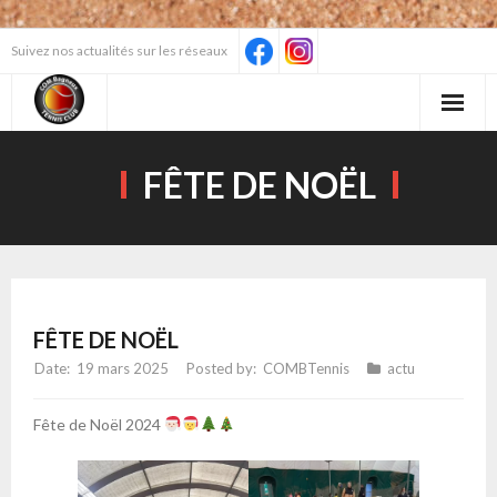
Skip
Suivez nos actualités sur les réseaux
to
content
FÊTE DE NOËL
FÊTE DE NOËL
19 mars 2025
COMBTennis
actu
Fête de Noël 2024