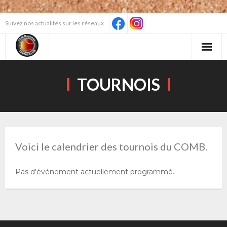
Skip
Suivez nos actualités sur les réseaux
to
content
TOURNOIS
Voici le calendrier des tournois du COMB.
Pas d'événement actuellement programmé.