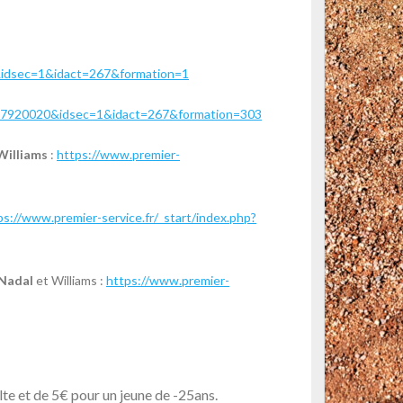
0&idsec=1&idact=267&formation=1
ub=57920020&idsec=1&idact=267&formation=303
 Williams
:
https://www.premier-
ps://www.premier-service.fr/_start/index.php?
 Nadal
et Williams :
https://www.premier-
te et de 5€ pour un jeune de -25ans.