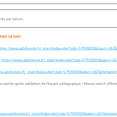
ies par saison.
ANS 18 ANS :
ttps://www.adsltennis.fr/_start/index.php?club=57920020&idact=267
:
https://www.adsltennis.fr/_start/index.php?club=57920020&idact=2
ww.adsltennis.fr/_start/index.php?club=57920020&idact=267&formatio
ceptée après validation de l’équipe pédagogique / Niveau match officiel
/www.adsltennis.fr/_start/index.php?club=57920020&idact=267&forma