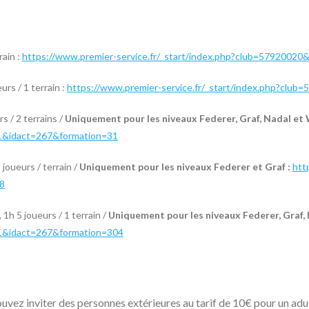
rain :
https://www.premier-service.fr/_start/index.php?club=5792002
urs / 1 terrain :
https://www.premier-service.fr/_start/index.php?cl
s / 2 terrains /
Uniquement pour les niveaux Federer, Graf, Nadal et
=1&idact=267&formation=31
joueurs / terrain /
Uniquement pour les niveaux Federer et Graf :
htt
8
1h 5 joueurs / 1 terrain /
Uniquement pour les niveaux Federer, Graf,
=1&idact=267&formation=304
vez inviter des personnes extérieures au tarif de 10€ pour un adul