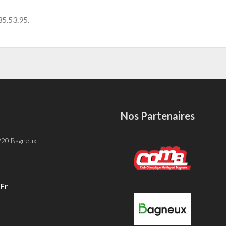
35.53.95.
Nos Partenaires
-
 220 Bagneux
fr