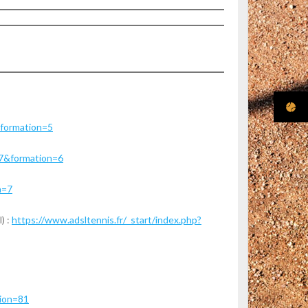
&formation=5
67&formation=6
n=7
) :
https://www.adsltennis.fr/_start/index.php?
tion=81