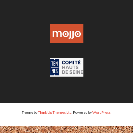
-
Theme by
Think Up Themes Ltd
. Powered by
WordPress
.