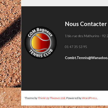
Nous Contacter
1 bis rue des Mathurins - 92
01 47 35 53 95
Combt.tennis@wanadoo.
Theme by
Think Up Themes Ltd
. Powered by
WordPress
.