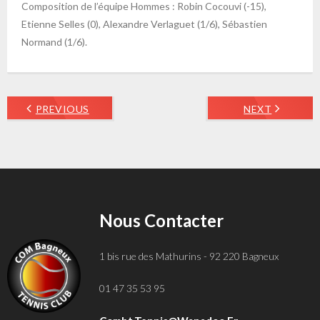
Composition de l’équipe Hommes : Robin Cocouvi (-15),
Etienne Selles (0), Alexandre Verlaguet (1/6), Sébastien
Normand (1/6).
PREVIOUS
NEXT
Nous Contacter
1 bis rue des Mathurins - 92 220 Bagneux
01 47 35 53 95