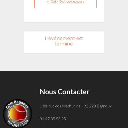
+ iCal / Outlook export
L'événement est
terminé.
Nous Contacter
1 bis rue des Mathurins - 92 220 Bagneux
01 47 35 53 95