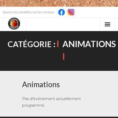
Skip
Suivez nos actualités sur les réseaux
to
content
ANIMATIONS
CATÉGORIE :
Animations
Pas d'événement actuellement
programmé.