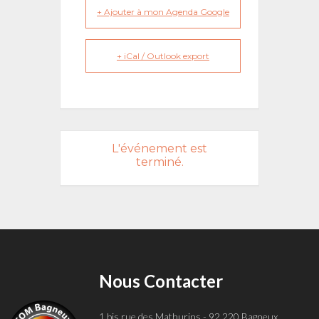
+ Ajouter à mon Agenda Google
+ iCal / Outlook export
L'événement est
terminé.
Nous Contacter
1 bis rue des Mathurins - 92 220 Bagneux