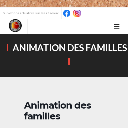
Skip
Suivez nos actualités sur les réseaux
to
content
ANIMATION DES FAMILLES
Animation des
familles