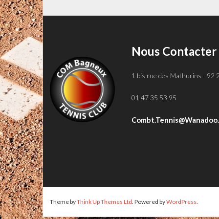
Nous Contacter
1 bis rue des Mathurins - 92
01 47 35 53 95
Combt.tennis@wanadoo.
Theme by
Think Up Themes Ltd
. Powered by
WordPress
.