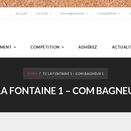
Accueil
Le Club
Enseignement
Compétition
EMENT
COMPÉTITION
ADHÉREZ
ACTUALI
HOME
/
TC LA FONTAINE 1 – COM BAGNEUX 1
LA FONTAINE 1 – COM BAGNE