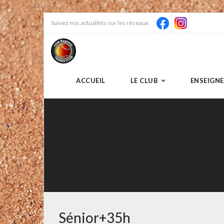
Skip
Suivez nos actualités sur les réseaux
to
content
ACCUEIL
LE CLUB
ENSEIGN
Sénior+35h