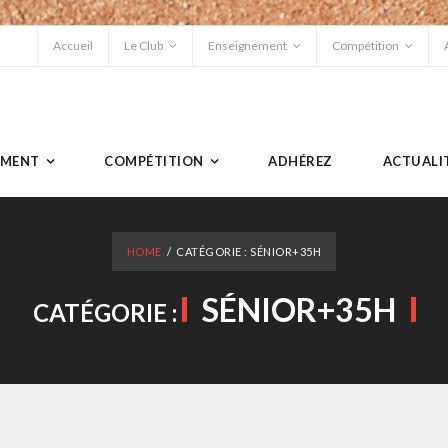
Accueil
Le Club
Enseignement
Compétition
EMENT
COMPÉTITION
ADHÉREZ
ACTUALI
HOME
/
CATÉGORIE :
SÉNIOR+35H
SÉNIOR+35H
CATÉGORIE :