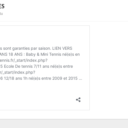
ES
tu