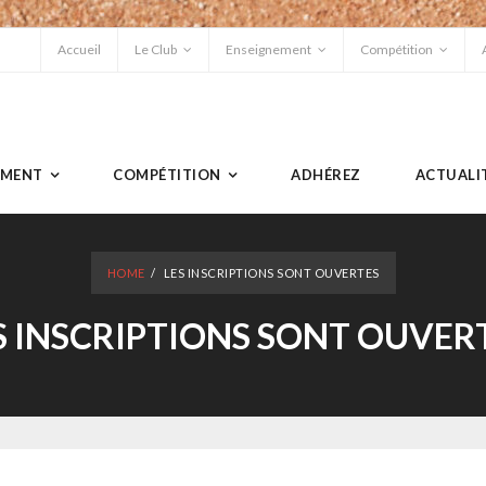
Accueil
Le Club
Enseignement
Compétition
EMENT
COMPÉTITION
ADHÉREZ
ACTUALI
HOME
/
LES INSCRIPTIONS SONT OUVERTES
S INSCRIPTIONS SONT OUVER