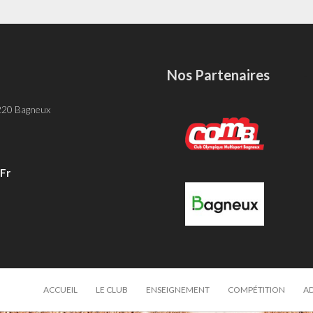
Nos Partenaires
-
 220 Bagneux
fr
ACCUEIL
LE CLUB
ENSEIGNEMENT
COMPÉTITION
A