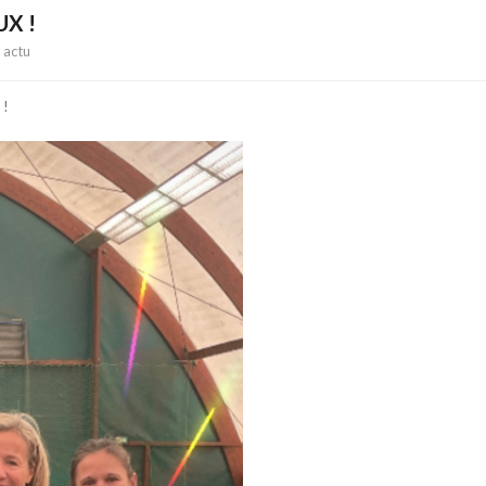
X !
actu
 !