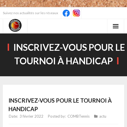
Skip
Suivez nos actualités sur les réseaux
to
content
INSCRIVEZ-VOUS POUR LE
TOURNOI À HANDICAP
INSCRIVEZ-VOUS POUR LE TOURNOI À
HANDICAP
3 février 2022
COMBTennis
actu