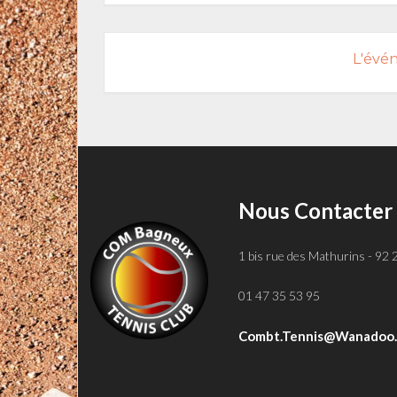
L'évé
Nous Contacter
1 bis rue des Mathurins - 92
01 47 35 53 95
Combt.tennis@wanadoo.