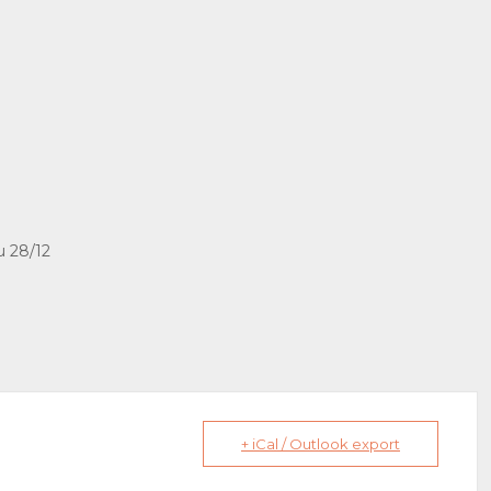
au 28/12
+ iCal / Outlook export