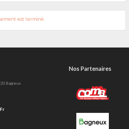
nement est terminé.
Nos Partenaires
-
 220 Bagneux
fr