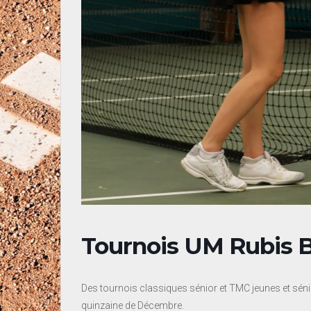
Tournois UM Rubis 
Des tournois classiques sénior et TMC jeunes et sé
quinzaine de Décembre.