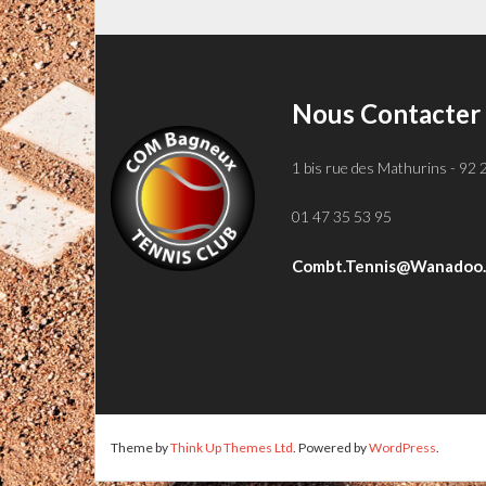
Nous Contacter
1 bis rue des Mathurins - 92
01 47 35 53 95
Combt.tennis@wanadoo.
Theme by
Think Up Themes Ltd
. Powered by
WordPress
.