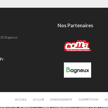
Nos Partenaires
-
 220 Bagneux
fr
ACCUEIL
LE CLUB
ENSEIGNEMENT
COMPÉTITION
A