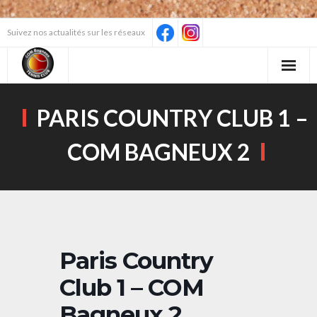
Skip
Suivez nos actualités sur les réseaux
to
content
PARIS COUNTRY CLUB 1 –
COM BAGNEUX 2
Paris Country
Club 1 – COM
Bagneux 2