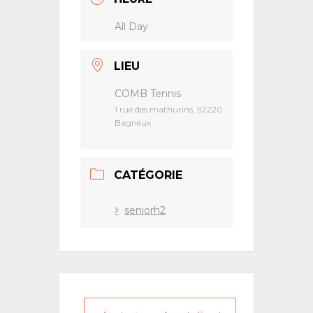
All Day
LIEU
COMB Tennis
1 rue des mathurins, 92220
Bagneux
CATÉGORIE
seniorh2