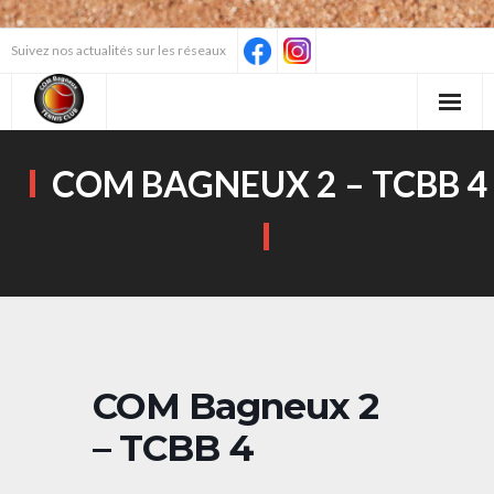
Skip
Suivez nos actualités sur les réseaux
to
content
COM BAGNEUX 2 – TCBB 4
COM Bagneux 2
– TCBB 4