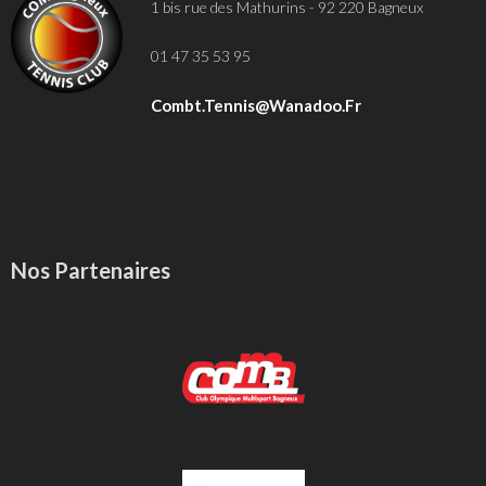
1 bis rue des Mathurins - 92 220 Bagneux
01 47 35 53 95
Combt.tennis@wanadoo.fr
Nos Partenaires