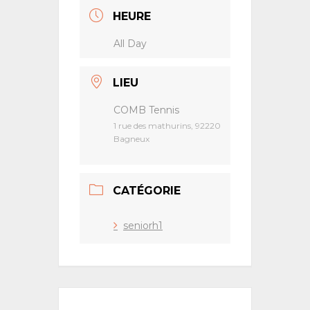
HEURE
All Day
LIEU
COMB Tennis
1 rue des mathurins, 92220
Bagneux
CATÉGORIE
seniorh1