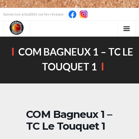
Skip
Suivez nos actualités sur les réseaux
to
content
COM BAGNEUX 1 – TC LE
TOUQUET 1
COM Bagneux 1 –
TC Le Touquet 1