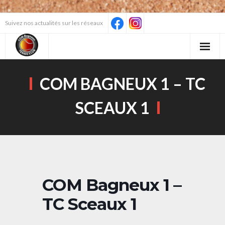
Skip
Suivez nos actualités sur les réseaux
to
content
COM BAGNEUX 1 – TC
SCEAUX 1
COM Bagneux 1 –
TC Sceaux 1